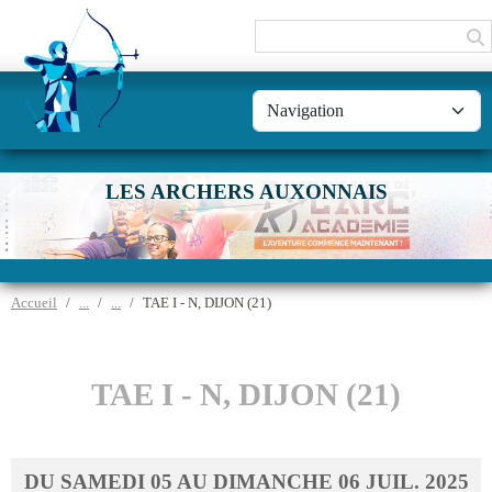
Panneau de gestion des cookies
LES ARCHERS AUXONNAIS
Accueil
TAE I - N, DIJON (21)
TAE I - N, DIJON (21)
DU
SAMEDI
05
AU
DIMANCHE
06
JUIL.
2025